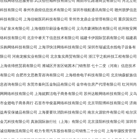
在线网络信息服务部
武汉佰仕顺科技有限公司
南阳市亿路通商贸有限公司
河北立乾
科技有限公司
泰州市鼎煌信息技术有限公司
深圳市领航通讯有限公司
赣州朋梦信息
科技有限公司
上海信铭医药科技有限公司
常州市龙鼎企业管理有限公司
重庆国实巴
马矿泉水有限公司
上海领联印刷设备有限公司
义乌市豪洲制衣有限公司
杭州牧安网
络科技有限公司
北京中睿天下信息技术有限公司
福建卡伊国际贸易有限公司
福建易
乐购网络科技有限公司
上海浮快洼网络科技有限公司
深圳市瑞诚流水线电子设备有
限公司
河南龙猴实业有限公司
北京集实商贸有限公司
浙江宇之航科技工程有限公司
上海依缔然贸易有限公司
潍城区开发区铭茜木门销售部
七十二变（河南）信息技术
有限公司
合肥市文思教育咨询有限公司
上海楷叁电子科技有限公司
北京纳森蚁族信
息咨询有限公司
东莞市秦利五金制品有限公司
金华有住房产代理有限公司
红河州尚
网网络科技有限公司
上海妮辉洁电子商务有限公司
苏州达毅网络科技有限公司
义乌
市金翅电子商务商行
石首市华俊嘉网络科技有限公司
北京羽阳博科技有限公司
济南
益寿安保健品有限公司
上海要要玖消防科技有限公司
南京火源软件有限公司
哈尔滨
金兀科技有限公司
真旅国际旅行社（上海）有限公司
北京漾阳科技有限公司
深圳市
诚信顺物流有限公司
程力专用汽车股份有限公司销售二十分公司
上海华灏投资管理