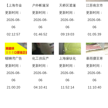
【上海市金
户外帐篷深
天桥区遮篷
江苏南京市
山区鑫建华
更新时间：
更新时间：
度评测
更新时间：
应用指南
移动伸缩帐
更新时间：
定做工地厂
2026-08-
AT709亮剑
2026-08-
助力活动、
2026-08-
篷仓库遮雨
2026-08-
房帐篷烧烤
06
双人双层帐
06
仓储与夜市
06
帐篷制作，
06
摊室外雨棚
02:12:57
篷的全位解
01:46:52
完美防护
09:19:03
哪家更值得
01:05:39
工厂遮雨蓬
析
选择？——
汽车遮阳车
以纺织品遮
库帐篷推拉
篷为例
螺蛳湾广告
化工供应产
上海缘钛化
暴雨骤至寒
活动蓬厂家
更新时间：
帐篷伞 赋
品库在纺织
更新时间：
工产品销售
更新时间：
潮南下，深
更新时间：
直销】-
予宣传与防
2026-08-
品遮篷领域
2026-08-
部 染料与
2026-08-
圳回南天来
2026-08-
护的经济价
06
的应用与优
06
化工产品专
06
袭，化工安
06
21:00:20
值
04:10:41
势
11:52:14
业推荐
全警报拉响
11:10:40