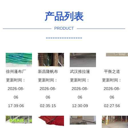
产品列表
PRODUCT
----------------
徐州蓬布厂
新昌隆帆布
武汉推拉篷
平衡之道
纺织品业务
更新时间：
更新时间：
工程 融合
厂家直销，
更新时间：
福州汽车遮
更新时间：
2026-08-
概览
传统工艺与
2026-08-
精品价格带
2026-08-
雨篷与化工
2026-08-
06
现代需求的
06
你领略推拉
06
产品销售随
06
17:39:06
未来“篷”勃
02:35:15
雨篷的化工
12:30:09
02:27:56
想
工程
利器